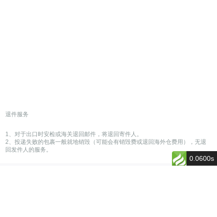
退件服务
1、对于出口时安检或海关退回邮件，将退回寄件人。
2、投递失败的包裹一般就地销毁（可能会有销毁费或退回海外仓费用），无退
回发件人的服务。
0.0600s
International
packet
If the weight 