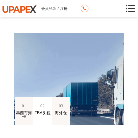
会员登录
/
注册
01
02
03
墨西哥海
FBA头程
海外仓
卡